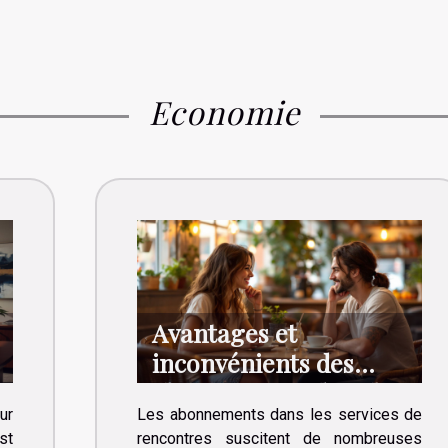
Economie
Avantages et
inconvénients des
abonnements dans les
ur
Les abonnements dans les services de
services de rencontres
st
rencontres suscitent de nombreuses