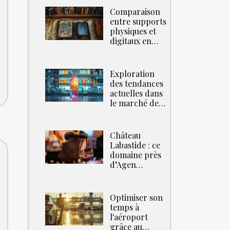
Comparaison
entre supports
physiques et
digitaux en
marketing
moderne
Exploration
des tendances
actuelles dans
le marché de
gros des
stimulants
liquides
Château
Labastide : ce
domaine près
d’Agen
réouvre son
bar à vins en
avril 2025 !
Optimiser son
temps à
l'aéroport
grâce au