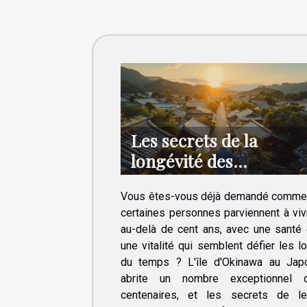
Les secrets de la
longévité des
centenaires d'Okinawa
Vous êtes-vous déjà demandé comme
et leurs implications
certaines personnes parviennent à viv
pour la santé moderne
au-delà de cent ans, avec une santé 
une vitalité qui semblent défier les lo
du temps ? L'île d'Okinawa au Jap
abrite un nombre exceptionnel 
centenaires, et les secrets de le