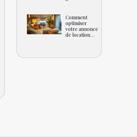
service de
voiturier
Comment
optimiser
votre annonce
de location
saisonnière