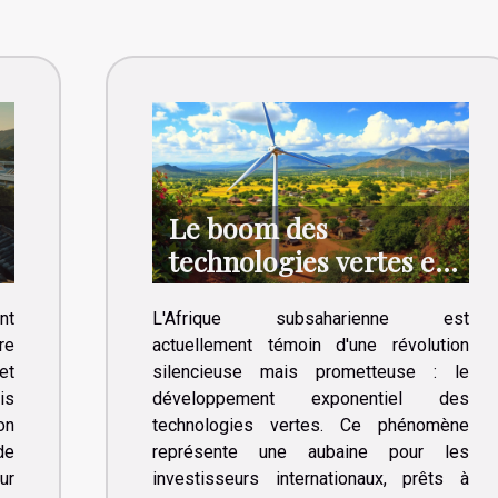
Le boom des
technologies vertes en
Afrique subsaharienne
nt
L'Afrique subsaharienne est
opportunités et défis
re
actuellement témoin d'une révolution
pour les investisseurs
et
silencieuse mais prometteuse : le
internationaux
is
développement exponentiel des
on
technologies vertes. Ce phénomène
de
représente une aubaine pour les
ur
investisseurs internationaux, prêts à