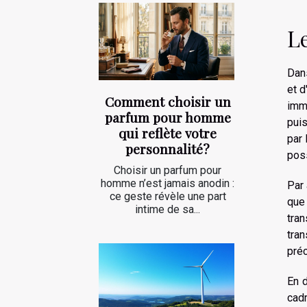
Le
Dans
et d
Comment choisir un
immo
parfum pour homme
puis
qui reflète votre
par 
personnalité?
poss
Choisir un parfum pour
homme n’est jamais anodin :
Par 
ce geste révèle une part
que 
intime de sa...
tra
tra
préc
En d
cadr