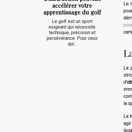
Le 
accélérer votre
pour
apprentissage du golf
dém
Le golf est un sport
pour
exigeant qui nécessite
cart
technique, précision et
persévérance. Pour ceux
qui...
La
La 
stri
d'
ob
immo
comm
la q
La
agi
léga