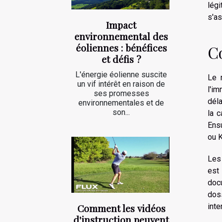
légi
s'as
Impact
environnemental des
éoliennes : bénéfices
C
et défis ?
L'énergie éolienne suscite
Le 
un vif intérêt en raison de
l'i
ses promesses
déla
environnementales et de
son...
la c
Ensu
ou K
Les
est
doc
dos
inte
Comment les vidéos
d'instruction peuvent