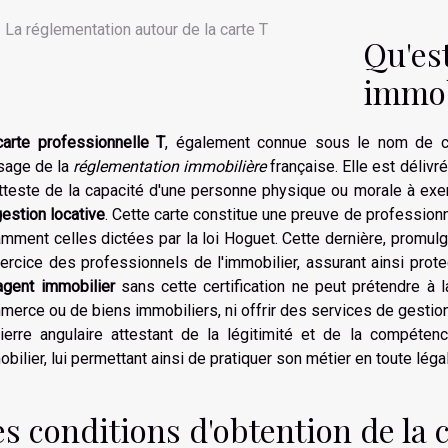
La réglementation autour de la carte T
Qu'est
immob
carte professionnelle T
, également connue sous le nom de ca
sage de la
réglementation immobilière
française. Elle est déliv
atteste de la capacité d'une personne physique ou morale à exe
gestion locative
. Cette carte constitue une preuve de profession
mment celles dictées par la loi Hoguet. Cette dernière, promulg
ercice des professionnels de l'immobilier, assurant ainsi pro
agent immobilier
sans cette certification ne peut prétendre à 
erce ou de biens immobiliers, ni offrir des services de gestion
pierre angulaire attestant de la légitimité et de la compéten
bilier, lui permettant ainsi de pratiquer son métier en toute légal
s conditions d'obtention de la 