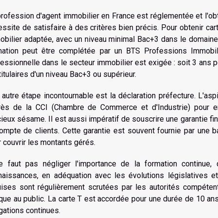
rofession d'agent immobilier en France est réglementée et l'obte
ssite de satisfaire à des critères bien précis. Pour obtenir carte
obilier adaptée, avec un niveau minimal Bac+3 dans le domaine
mation peut être complétée par un BTS Professions Immobili
essionnelle dans le secteur immobilier est exigée : soit 3 ans 
titulaires d'un niveau Bac+3 ou supérieur.
autre étape incontournable est la déclaration préfecture. L'aspi
rès de la CCI (Chambre de Commerce et d'Industrie) pour enr
ieux sésame. Il est aussi impératif de souscrire une garantie fi
ompte de clients. Cette garantie est souvent fournie par une b
 couvrir les montants gérés.
ne faut pas négliger l'importance de la formation continue, q
naissances, en adéquation avec les évolutions législatives et
uises sont régulièrement scrutées par les autorités compétent
que au public. La carte T est accordée pour une durée de 10 an
gations continues.