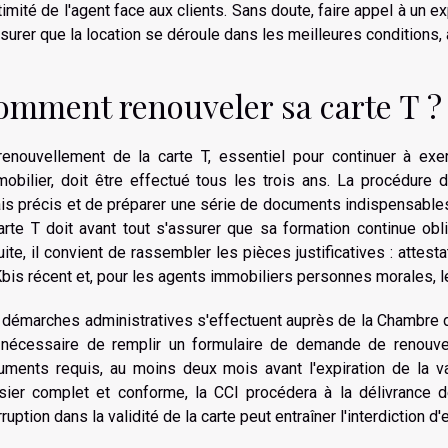
timité de l'agent face aux clients. Sans doute, faire appel à un e
surer que la location se déroule dans les meilleures conditions,
omment renouveler sa carte T ?
renouvellement de la carte T, essentiel pour continuer à ex
mmobilier, doit être effectué tous les trois ans. La procédur
is précis et de préparer une série de documents indispensable
arte T doit avant tout s'assurer que sa formation continue obl
ite, il convient de rassembler les pièces justificatives : attestati
bis récent et, pour les agents immobiliers personnes morales, les
 démarches administratives s'effectuent auprès de la Chambre d
 nécessaire de remplir un formulaire de demande de renouv
uments requis, au moins deux mois avant l'expiration de la val
sier complet et conforme, la CCI procédera à la délivrance de
rruption dans la validité de la carte peut entraîner l'interdiction d'