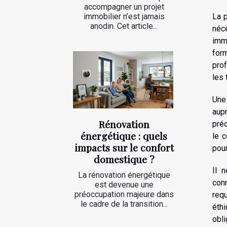
accompagner un projet
immobilier n’est jamais
La p
anodin. Cet article...
néce
imm
for
prof
les 
Une 
aup
Rénovation
préc
énergétique : quels
le c
impacts sur le confort
pour
domestique ?
Il 
La rénovation énergétique
con
est devenue une
préoccupation majeure dans
req
le cadre de la transition...
éthi
obli