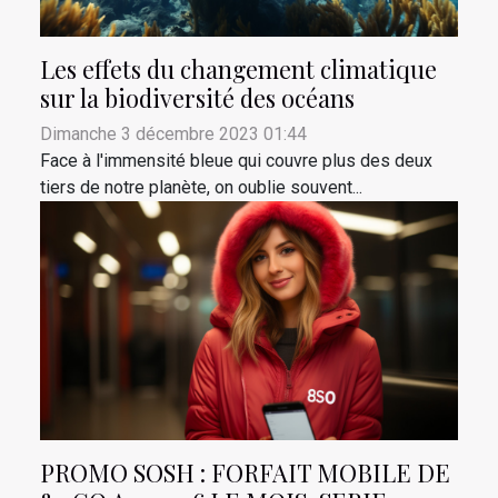
Les effets du changement climatique
sur la biodiversité des océans
Dimanche 3 décembre 2023 01:44
Face à l'immensité bleue qui couvre plus des deux
tiers de notre planète, on oublie souvent...
PROMO SOSH : FORFAIT MOBILE DE