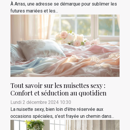
À Arras, une adresse se démarque pour sublimer les
futures mariées et les...
Tout savoir sur les nuisettes sexy :
Confort et séduction au quotidien
Lundi 2 décembre 2024 10:30
La nuisette sexy, bien loin d'être réservée aux
occasions spéciales, s'est frayée un chemin dans...