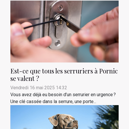
Est-ce que tous les serruriers à Pornic
se valent ?
Vendredi 16 mai 2025 14:32
Vous avez déjà eu besoin d’un serrurier en urgence ?
Une clé cassée dans la serrure, une porte...