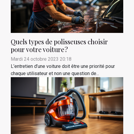
Quels types de polisseuses choisir
pour votre voiture ?
Mardi 24 octobre 2023 20:18
L’entretien d’une voiture doit être une priorité pour
chaque utilisateur et non une question de...