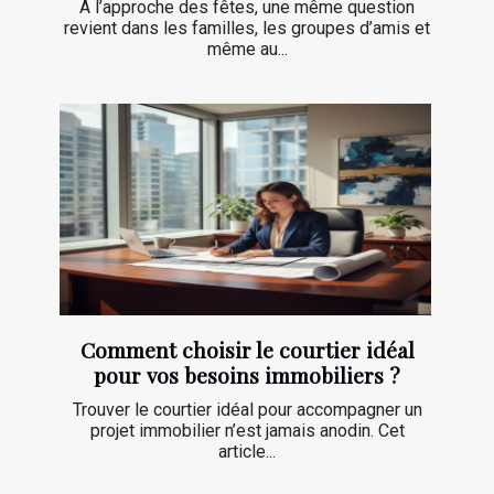
À l’approche des fêtes, une même question
revient dans les familles, les groupes d’amis et
même au...
Comment choisir le courtier idéal
pour vos besoins immobiliers ?
Trouver le courtier idéal pour accompagner un
projet immobilier n’est jamais anodin. Cet
article...