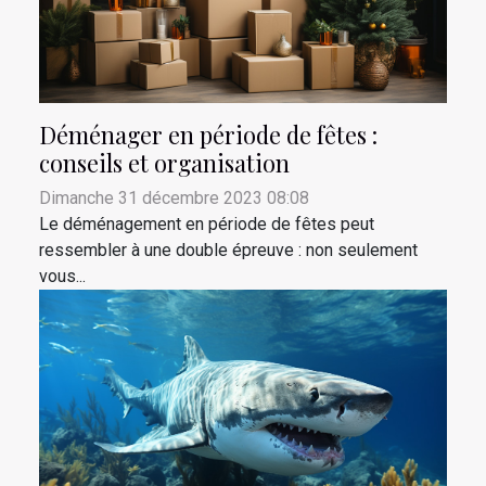
Déménager en période de fêtes :
conseils et organisation
Dimanche 31 décembre 2023 08:08
Le déménagement en période de fêtes peut
ressembler à une double épreuve : non seulement
vous...