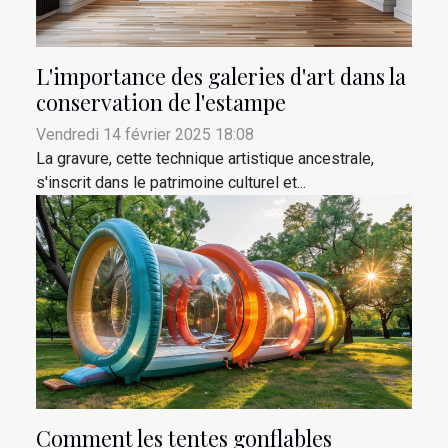
L'importance des galeries d'art dans la
conservation de l'estampe
Vendredi 14 février 2025 18:08
La gravure, cette technique artistique ancestrale,
s'inscrit dans le patrimoine culturel et...
Comment les tentes gonflables