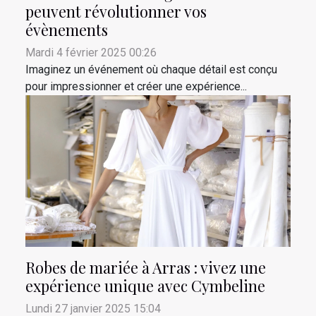
peuvent révolutionner vos
évènements
Mardi 4 février 2025 00:26
Imaginez un événement où chaque détail est conçu
pour impressionner et créer une expérience...
Robes de mariée à Arras : vivez une
expérience unique avec Cymbeline
Lundi 27 janvier 2025 15:04