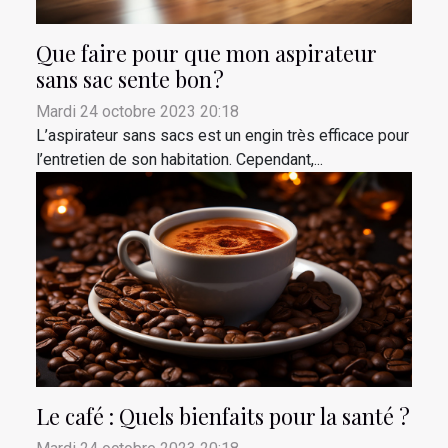
Que faire pour que mon aspirateur
sans sac sente bon ?
Mardi 24 octobre 2023 20:18
L’aspirateur sans sacs est un engin très efficace pour
l’entretien de son habitation. Cependant,...
Le café : Quels bienfaits pour la santé ?