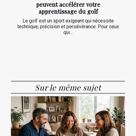
peuvent accélérer votre
apprentissage du golf
Le golf est un sport exigeant qui nécessite
technique, précision et persévérance. Pour ceux
qui...
Sur le même sujet