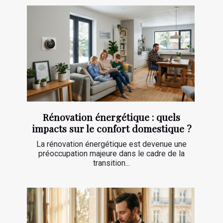
Rénovation énergétique : quels
impacts sur le confort domestique ?
La rénovation énergétique est devenue une
préoccupation majeure dans le cadre de la
transition...