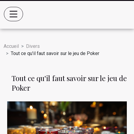
Accueil
Divers
Tout ce qu'il faut savoir sur le jeu de Poker
Tout ce qu'il faut savoir sur le jeu de
Poker