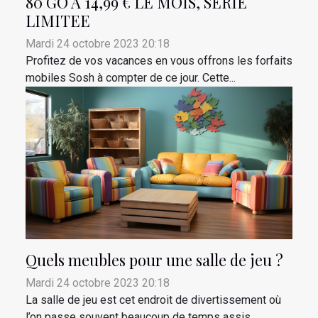
80 GO A 14,99 € LE MOIS, SERIE
LIMITEE
Mardi 24 octobre 2023 20:18
Profitez de vos vacances en vous offrons les forfaits
mobiles Sosh à compter de ce jour. Cette...
Quels meubles pour une salle de jeu ?
Mardi 24 octobre 2023 20:18
La salle de jeu est cet endroit de divertissement où
l’on passe souvent beaucoup de temps assis....