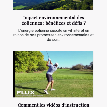
Impact environnemental des
éoliennes : bénéfices et défis ?
L'énergie éolienne suscite un vif intérêt en
raison de ses promesses environnementales et
de son...
Comment les vidéos d'instruction