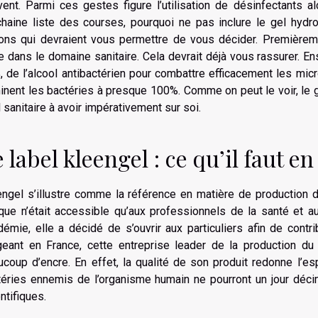
ent. Parmi ces gestes figure l’utilisation de désinfectants alc
chaine liste des courses, pourquoi ne pas inclure le gel hyd
sons qui devraient vous permettre de vous décider. Premièrem
e dans le domaine sanitaire. Cela devrait déjà vous rassurer. En
 de l’alcool antibactérien pour combattre efficacement les mic
inent les bactéries à presque 100%. Comme on peut le voir, le
l sanitaire à avoir impérativement sur soi.
 label kleengel : ce qu’il faut en
ngel s’illustre comme la référence en matière de production d
que n’était accessible qu’aux professionnels de la santé et au
émie, elle a décidé de s’ouvrir aux particuliers afin de contr
geant en France, cette entreprise leader de la production du
coup d’encre. En effet, la qualité de son produit redonne l’esp
téries ennemis de l’organisme humain ne pourront un jour décim
ntifiques.