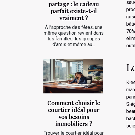
sauv
partage : le cadeau
pro
parfait existe-t-il
vraiment ?
rai
bâti
À l’approche des fêtes, une
70%,
même question revient dans
élim
les familles, les groupes
d’amis et même au...
outi
Le
Klee
mar
pand
Comment choisir le
Sié
courtier idéal pour
beau
vos besoins
bac
immobiliers ?
scie
Trouver le courtier idéal pour