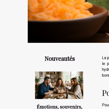
Nouveautés
La p
le 
hydr
bonn
P
Pour
Émotions, souvenirs,